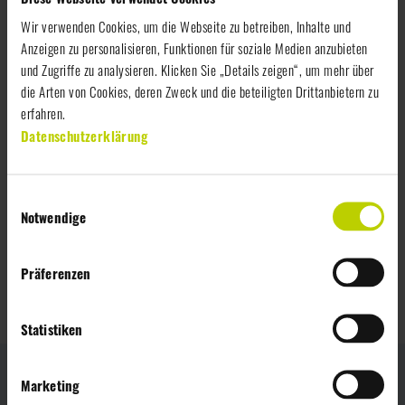
Blattlinie: unabhängige Informationen an Interessenten und
Wir verwenden Cookies, um die Webseite zu betreiben, Inhalte und
Kunden über das Unternehmen und Aktuelles aus der
Anzeigen zu personalisieren, Funktionen für soziale Medien anzubieten
Gastronomie und Lebensmittelbranche
und Zugriffe zu analysieren. Klicken Sie „Details zeigen“, um mehr über
die Arten von Cookies, deren Zweck und die beteiligten Drittanbietern zu
erfahren.
Datenschutzerklärung
Website-Realisierung:
Screendesign:
E
Konzeption, Erstrealisierung, Betreuung, Weiterentwicklung,
Notwendige
i
Betrieb, Hosting:
seam - Internetagentur
n
w
Präferenzen
i
l
l
Statistiken
i
g
Marketing
u