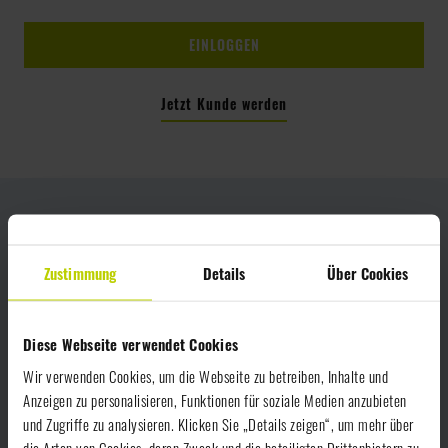
Jetzt Kunde werden
NEWS
Zustimmung
Details
Über Cookies
PRESSE
KONTAKT
Diese Webseite verwendet Cookies
DOWNLOADS
Wir verwenden Cookies, um die Webseite zu betreiben, Inhalte und
Anzeigen zu personalisieren, Funktionen für soziale Medien anzubieten
LIEFERANTEN
und Zugriffe zu analysieren. Klicken Sie „Details zeigen“, um mehr über
die Arten von Cookies, deren Zweck und die beteiligten Drittanbietern zu
QUALITÄTSMANAGEMENT