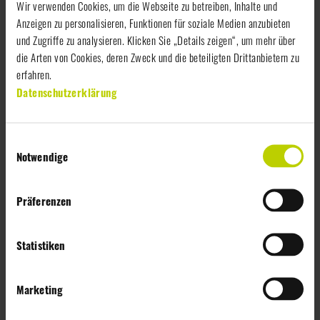
Wir verwenden Cookies, um die Webseite zu betreiben, Inhalte und
Gezielte Nachwuchsförderung durch KRÖSWANG-Karriere-
Anzeigen zu personalisieren, Funktionen für soziale Medien anzubieten
Programm
und Zugriffe zu analysieren. Klicken Sie „Details zeigen“, um mehr über
die Arten von Cookies, deren Zweck und die beteiligten Drittanbietern zu
Kostenlose Zurverfügungstellung von Hör- und
erfahren.
Fachbüchern (für Verkauf, Motivation, Führung etc.)
Datenschutzerklärung
Information und Kommunikation
E
Aktuelle Informationen durch Intranet und wöchentliche
Notwendige
i
Newsletter
n
Hintergrundinformationen durch Mitarbeitermagazin (4 x
w
Präferenzen
jährlich)
i
Regelmäßige Mitarbeiterbefragungen, um höchstmögliche
l
Zufriedenheit zu erreichen
l
Statistiken
i
Soziales
g
Marketing
u
Jährliches KRÖSWANG Wochenende für alle
n