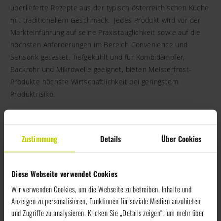
überlieferte Rezepte aus der typisch österreichischen Küche
mit traditionellem Geschmack. Jedes Produkt wird vor der
Markteinführung auf seine Praxistauglichkeit sowie auf die
höchsten Anforderungen im Bereich Convenience und
Sensorik getestet. Tiefgekühlt und für Kombidämpfer,
Backrohr und Mikrowelle geeignet, bieten Meisterfrost-
Produkte höchste Wirtschaftlichkeit bei geringstem
Produktrisiko.
ZUR WEBSEITE
Zustimmung
Details
Über Cookies
ZUR ÜBERSICHT
Diese Webseite verwendet Cookies
Wir verwenden Cookies, um die Webseite zu betreiben, Inhalte und
Anzeigen zu personalisieren, Funktionen für soziale Medien anzubieten
Vorheriges
und Zugriffe zu analysieren. Klicken Sie „Details zeigen“, um mehr über