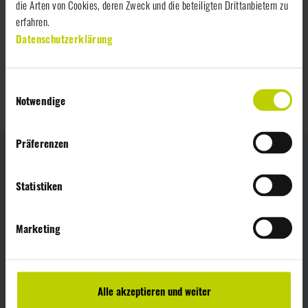
die Arten von Cookies, deren Zweck und die beteiligten Drittanbietern zu
Mack
erfahren.
Datenschutzerklärung
Nächstes
Patisserie Walter
E
Notwendige
i
n
w
Präferenzen
i
l
l
Statistiken
NEWS
i
PRESSE
g
Marketing
u
KONTAKT
n
DOWNLOADS
g
s
Alle akzeptieren und weiter
LIEFERANTEN
a