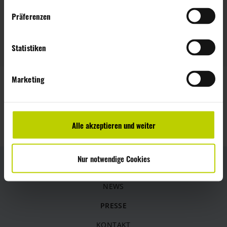
w
Präferenzen
Nächstes
i
l
Frisch eingetroffen
l
Statistiken
i
g
Marketing
u
n
ZURÜCK
g
s
Alle akzeptieren und weiter
a
u
s
Nur notwendige Cookies
w
a
NEWS
h
l
PRESSE
KONTAKT