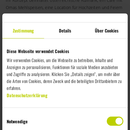
Ihr Konzept beinhaltet österreichische Kulinarik, ein Café mit
Omas Mehlspeisen, eine Location für Hochzeiten und Feiern
sowie ein Museum.
Die Jury war von der Gesamtkonzeption und der
überzeugenden Präsentation sehr beeindruckt.
Zustimmung
Details
Über Cookies
Nicht zu vergessen sind jedoch auch die anderen Teams, die
Diese Webseite verwendet Cookies
mit ihren Ideen und Umsetzungen die Jury begeistert haben.
Wir gratulieren allen Gewinnern des Gastro Contests und
Wir verwenden Cookies, um die Webseite zu betreiben, Inhalte und
freuen uns auf weitere innovative Konzepte in der Zukunft.
Anzeigen zu personalisieren, Funktionen für soziale Medien anzubieten
und Zugriffe zu analysieren. Klicken Sie „Details zeigen“, um mehr über
die Arten von Cookies, deren Zweck und die beteiligten Drittanbietern zu
erfahren.
Datenschutzerklärung
Vorheriges
Was macht unser Rindfleischsortiment
E
so besonders?
Notwendige
i
n