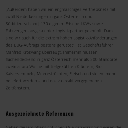
„Außerdem haben wir ein engmaschiges Vertriebsnetz mit
zwölf Niederlassungen in ganz Österreich und
Südddeutschland, 130 eigenen Frische-LKWs sowie
Fahrzeugen ausgesuchter Logistikpartner geknüpft. Damit
sind wir auch für die extrem hohen Logistik-Anforderungen
des BBG-Auftrags bestens gerüstet“, ist Geschäftsführer
Manfred Kröswang überzeugt. Immerhin müssen
flächendeckend in ganz Österreich mehr als 300 Standorte
zweimal pro Woche mit tiefgekühlten Kräutern, Bio-
Kaisersemmeln, Meeresfrüchten, Fleisch und vielem mehr
beliefert werden – und das zu exakt vorgegebenen
Zeitfenstern.
Ausgezeichnete Referenzen
Neben diesem offensichtlichen Qualitätsvorsprung waren die