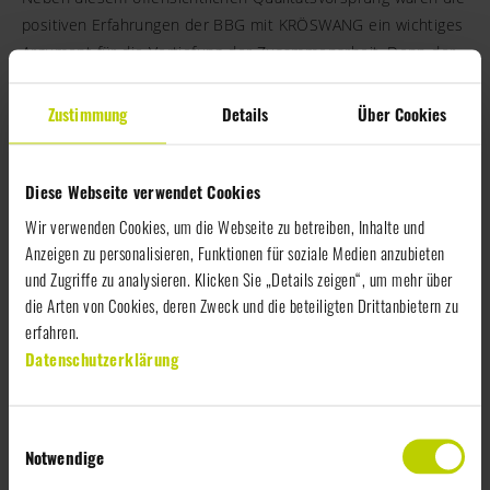
positiven Erfahrungen der BBG mit KRÖSWANG ein wichtiges
Argument für die Vertiefung der Zusammenarbeit. Denn der
Frische-Lieferant hat schon bisher Einrichtungen der BBG
mit Frischwaren wie Geflügel oder Salat beliefert – etwa das
Zustimmung
Details
Über Cookies
Salzkammergut-Klinikum Gmunden, die Höhere
Bundeslehranstalt für Forstwirtschaft in Bruck/Mur, die
AUVA-Zentralküche im Traumazentrum Wien-Meidling oder
Diese Webseite verwendet Cookies
die Theresianische Akademie in Wien. In letzterer wird täglich
Wir verwenden Cookies, um die Webseite zu betreiben, Inhalte und
ein gesundes Mittagsmenü bestehend aus Suppe, einer
Anzeigen zu personalisieren, Funktionen für soziale Medien anzubieten
Hauptspeise mit Fleisch oder einer vegetarischen Alternative
und Zugriffe zu analysieren. Klicken Sie „Details zeigen“, um mehr über
sowie einem Dessert gekocht. „Da wir täglich 1.200 Schüler
die Arten von Cookies, deren Zweck und die beteiligten Drittanbietern zu
und Kindergartenkinder verköstigen, wären Fehler bei der
erfahren.
Lieferung natürlich fatal“, betont Küchenleiter Ludwig Leitner.
Datenschutzerklärung
„Daher schätze ich an KRÖSWANG nicht nur die Qualität der
Lebensmittel, sondern vor allem auch die verlässliche
E
Logistik mit dem eigenen Fuhrpark.“
Notwendige
i
n
Auch in Bayern wurde zuletzt jener erfreuliche Trend