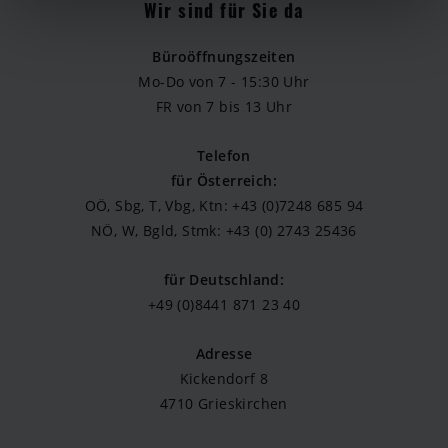
h
Wir sind für Sie da
l
Büroöffnungszeiten
Mo-Do von 7 - 15:30 Uhr
FR von 7 bis 13 Uhr
Telefon
für Österreich:
OÖ, Sbg, T, Vbg, Ktn: +43 (0)7248 685 94
NÖ, W, Bgld, Stmk: +43 (0) 2743 25436
für Deutschland:
+49 (0)8441 871 23 40
Adresse
Kickendorf 8
4710 Grieskirchen