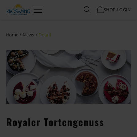
SHOP-LOGIN
Menü
Home
News
Detail
Royaler Tortengenuss