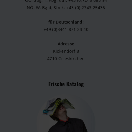
OÖ, Sbg, T, Vbg, Ktn: +43 (0)7248 685 94
NÖ, W, Bgld, Stmk: +43 (0) 2743 25436
für Deutschland:
+49 (0)8441 871 23 40
Adresse
Kickendorf 8
4710 Grieskirchen
Frische Katalog