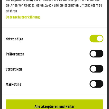
die Arten von Cookies, deren Zweck und die beteiligten Drittanbietern zu
erfahren.
Nächstes
Datenschutzerklärung
Basisprodukte
E
Notwendige
i
n
ZUR ÜBERSICHT
w
Präferenzen
i
l
l
Statistiken
Mehr aus dem Sortiment
i
g
Marketing
u
n
g
s
Alle akzeptieren und weiter