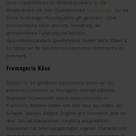
Unser Hauptlieferant für Molkereiprodukte ist die
Berglandmilch mit ihrer Qualitätsmarke
Schärdinger
. Für die
breite Schärdinger Produktpalette gilt garantiert: 100%
österreichische Milch und eine Tierhaltung, die
gentechnikfreie Fütterung und höchste
Gesundheitsstandards gewährleistet. Neben Milch, Obers &
Co führen wir die beliebtesten Käsesorten Österreichs im
Sortiment.
Fromagerie Käse
Speziell für die gehobene Gastronomie bieten wir ein
exklusives Sortiment an Fromagerie Käsespezialitäten.
Regionaler Schwerpunkt dieses Käsesortiments ist
Frankreich, daneben finden sich edle Käse aus Italien, der
Schweiz, Spanien, Belgien, England und Österreich. Jede der
über 100 naturbelassenen, sorgfältig ausgewählten
Käsesorten hat einen ausgeprägten, eigenen Charakter und
doch haben sie alle eines gemeinsam: Sie werden liebevoll