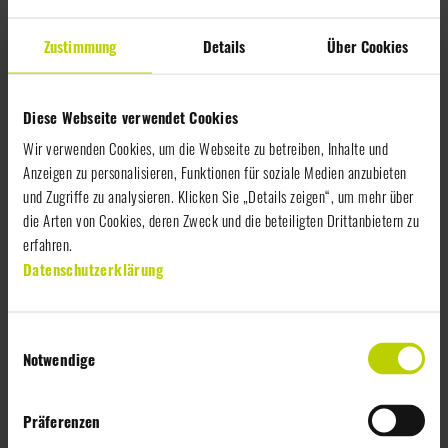
Zustimmung
Details
Über Cookies
Diese Webseite verwendet Cookies
Wir verwenden Cookies, um die Webseite zu betreiben, Inhalte und
Anzeigen zu personalisieren, Funktionen für soziale Medien anzubieten
und Zugriffe zu analysieren. Klicken Sie „Details zeigen“, um mehr über
die Arten von Cookies, deren Zweck und die beteiligten Drittanbietern zu
erfahren.
Datenschutzerklärung
E
Geschichte
Notwendige
i
n
w
Präferenzen
Dort, wo heute unser modernes Frische-
i