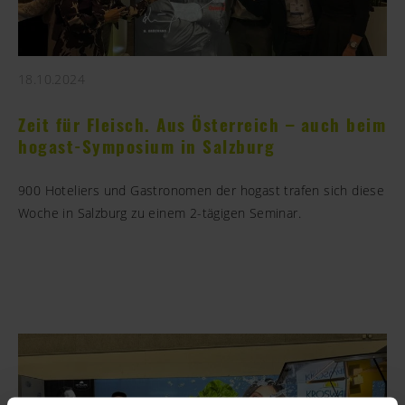
18.10.2024
Zeit für Fleisch. Aus Österreich – auch beim
hogast-Symposium in Salzburg
900 Hoteliers und Gastronomen der hogast trafen sich diese
Woche in Salzburg zu einem 2-tägigen Seminar.