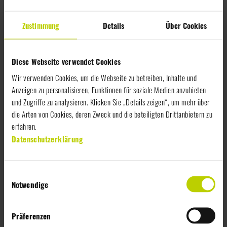
Zustimmung
Details
Über Cookies
Diese Webseite verwendet Cookies
Wir verwenden Cookies, um die Webseite zu betreiben, Inhalte und
Anzeigen zu personalisieren, Funktionen für soziale Medien anzubieten
19.09.2024
und Zugriffe zu analysieren. Klicken Sie „Details zeigen“, um mehr über
die Arten von Cookies, deren Zweck und die beteiligten Drittanbietern zu
KRÖSWANG auf der FAFGA
erfahren.
Datenschutzerklärung
KRÖSWANG rockt die FAFGA mit Regionalitäts-Offensive
E
Notwendige
i
n
w
Präferenzen
i